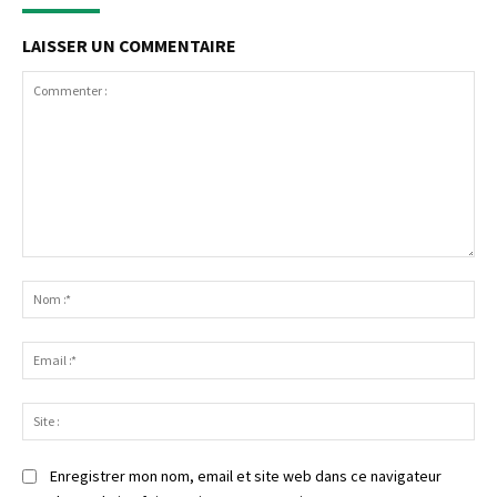
LAISSER UN COMMENTAIRE
Commenter
:
No
:*
Ema
:*
Sit
:
Enregistrer mon nom, email et site web dans ce navigateur