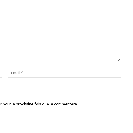
Nom
Email
:*
:*
Site
:
r pour la prochaine fois que je commenterai.