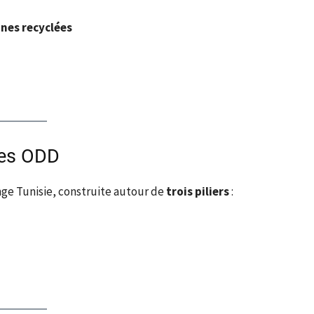
nnes recyclées
les ODD
ange Tunisie, construite autour de
trois piliers
: