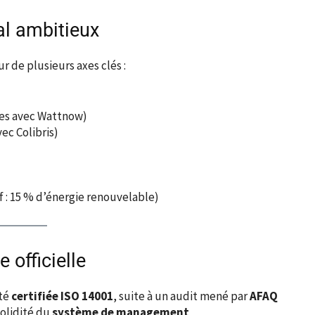
l ambitieux
 de plusieurs axes clés :
es avec Wattnow)
ec Colibris)
f : 15 % d’énergie renouvelable)
 officielle
été
certifiée ISO 14001
, suite à un audit mené par
AFAQ
 solidité du
système de management