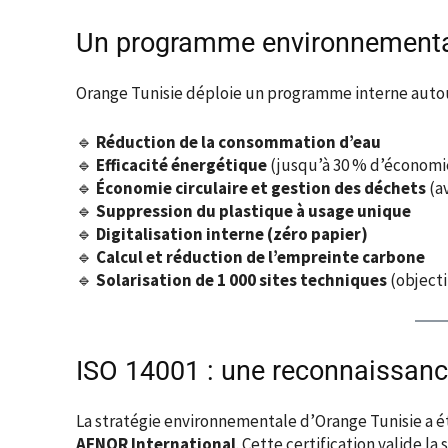
Un programme environnementa
Orange Tunisie déploie un programme interne autour
🔹
Réduction de la consommation d’eau
🔹
Efficacité énergétique
(jusqu’à 30 % d’économi
🔹
Économie circulaire et gestion des déchets
(av
🔹
Suppression du plastique à usage unique
🔹
Digitalisation interne (zéro papier)
🔹
Calcul et réduction de l’empreinte carbone
🔹
Solarisation de 1 000 sites techniques
(objecti
ISO 14001 : une reconnaissance
La stratégie environnementale d’Orange Tunisie a 
AFNOR International
. Cette certification valide la