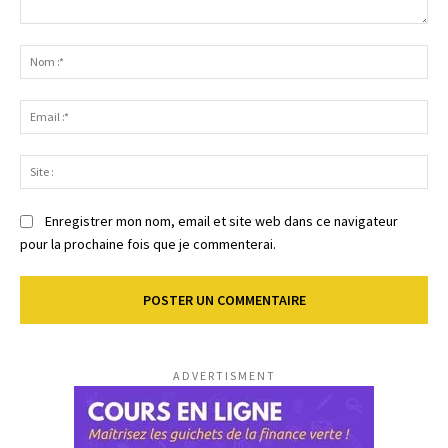
Commenter
:
No
:*
Ema
:*
Sit
:
Enregistrer mon nom, email et site web dans ce navigateur
pour la prochaine fois que je commenterai.
ADVERTISMENT