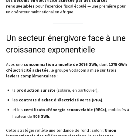
ses besoins en électricité achetée par des sources
renouvelables
pour l’exercice fiscal écoulé — une première pour
un opérateur multinational en Afrique.
Un secteur énergivore face à une
croissance exponentielle
Avec une
consommation annuelle de 2076 GWh
, dont
1275 GWh
d’électricité achetée
, le groupe Vodacom a misé sur
trois
leviers complémentaires
:
la
production sur site
(solaire, en particulier),
les
contrats d’achat d’électricité verte (PPA)
,
et les
certificats d’énergie renouvelable (RECs)
, mobilisés à
hauteur de
906 GWh
.
Cette stratégie reflète une tendance de fond : selon l’
Union