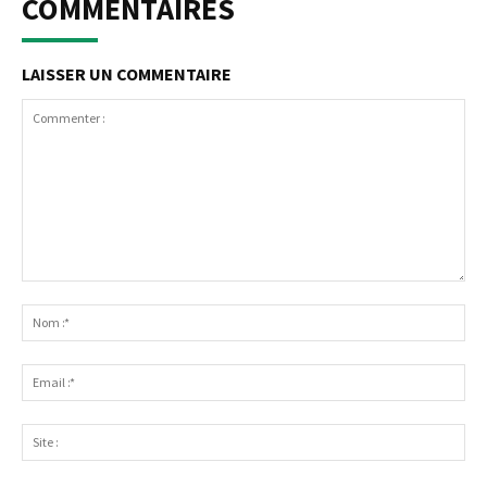
COMMENTAIRES
LAISSER UN COMMENTAIRE
Commenter
:
No
:*
Ema
:*
Sit
: