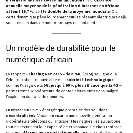
internationale des télécommunications
, la
croissance
annuelle moyenne de la pénétration d’Internet en Afrique
atteint 16,7 %
, soit
le double de la moyenne mondiale
. Or,
cette dynamique pèse lourdement sur les réseaux électriques déjà
sous tension dans de nombreux pays du continent.
Un modèle de durabilité pour le
numérique africain
Le rapport
« Chasing Net Zero »
de KPMG (2024) souligne que
l’électrification renouvelable et la
sobriété technologique
—
comme l’usage de la
5G, jusqu’à 90 % plus efficace que la 4G
—
permettent aux opérateurs de contenir leurs émissions malgré
l’explosion du trafic de données.
En misant sur un mix énergétique propre et des solutions
décentralisées
, Vodacom incarne une nouvelle génération
d’opérateurs télécoms qui anticipent les risques liés au carbone
tout en sécurisant leur capacité de croissance. Ce choix renforce
également la
résilience opérationnelle
face aux défaillances de