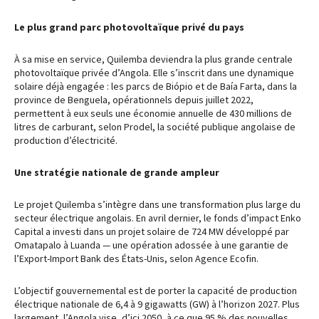
Le plus grand parc photovoltaïque privé du pays
À sa mise en service, Quilemba deviendra la plus grande centrale
photovoltaïque privée d’Angola. Elle s’inscrit dans une dynamique
solaire déjà engagée : les parcs de Biópio et de Baía Farta, dans la
province de Benguela, opérationnels depuis juillet 2022,
permettent à eux seuls une économie annuelle de 430 millions de
litres de carburant, selon Prodel, la société publique angolaise de
production d’électricité.
Une stratégie nationale de grande ampleur
Le projet Quilemba s’intègre dans une transformation plus large du
secteur électrique angolais. En avril dernier, le fonds d’impact Enko
Capital a investi dans un projet solaire de 724 MW développé par
Omatapalo à Luanda — une opération adossée à une garantie de
l’Export-Import Bank des États-Unis, selon Agence Ecofin.
L’objectif gouvernemental est de porter la capacité de production
électrique nationale de 6,4 à 9 gigawatts (GW) à l’horizon 2027. Plus
largement, l’Angola vise, d’ici 2050, à ce que 95 % des nouvelles