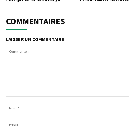
COMMENTAIRES
LAISSER UN COMMENTAIRE
Commenter
:
No
:*
Ema
:*