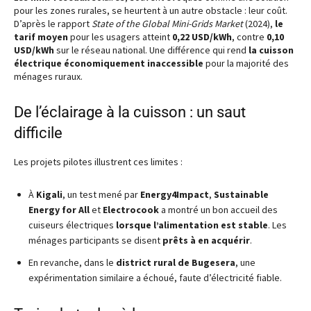
pour les zones rurales, se heurtent à un autre obstacle : leur coût.
D’après le rapport
State of the Global Mini-Grids Market
(2024),
le
tarif moyen
pour les usagers atteint
0,22 USD/kWh
, contre
0,10
USD/kWh
sur le réseau national. Une différence qui rend
la cuisson
électrique économiquement inaccessible
pour la majorité des
ménages ruraux.
De l’éclairage à la cuisson : un saut
difficile
Les projets pilotes illustrent ces limites :
À
Kigali
, un test mené par
Energy4Impact
,
Sustainable
Energy for All
et
Electrocook
a montré un bon accueil des
cuiseurs électriques
lorsque l’alimentation est stable
. Les
ménages participants se disent
prêts à en acquérir
.
En revanche, dans le
district rural de Bugesera
, une
expérimentation similaire a échoué, faute d’électricité fiable.