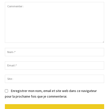
Commenter
:
No
:*
Ema
:*
Sit
:
Enregistrer mon nom, email et site web dans ce navigateur
pour la prochaine fois que je commenterai.