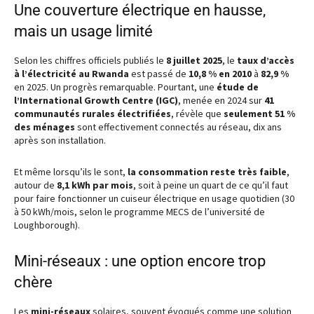
Une couverture électrique en hausse,
mais un usage limité
Selon les chiffres officiels publiés le
8 juillet 2025
, le
taux d’accès
à l’électricité au Rwanda
est passé de
10,8 % en 2010
à
82,9 %
en 2025. Un progrès remarquable. Pourtant, une
étude de
l’International Growth Centre (IGC)
, menée en 2024 sur
41
communautés rurales électrifiées
, révèle que
seulement 51 %
des ménages
sont effectivement connectés au réseau, dix ans
après son installation.
Et même lorsqu’ils le sont,
la consommation reste très faible
,
autour de
8,1 kWh par mois
, soit à peine un quart de ce qu’il faut
pour faire fonctionner un cuiseur électrique en usage quotidien (30
à 50 kWh/mois, selon le programme MECS de l’université de
Loughborough).
Mini-réseaux : une option encore trop
chère
Les
mini-réseaux
solaires, souvent évoqués comme une solution