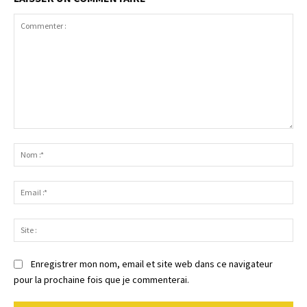
Commenter
:
No
:*
Ema
:*
Sit
:
Enregistrer mon nom, email et site web dans ce navigateur
pour la prochaine fois que je commenterai.