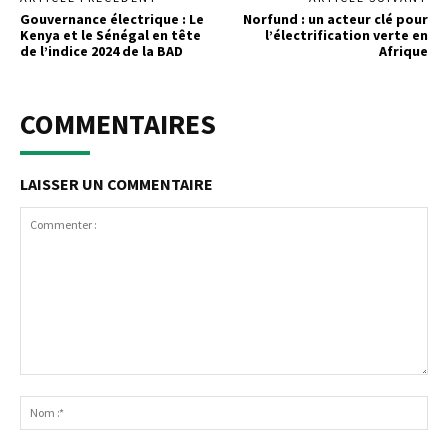
Gouvernance électrique : Le
Norfund : un acteur clé pour
Kenya et le Sénégal en tête
l’électrification verte en
de l’indice 2024 de la BAD
Afrique
COMMENTAIRES
LAISSER UN COMMENTAIRE
Commenter
:
No
:*