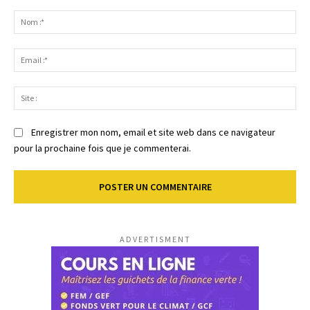
Commenter
:
No
:*
Ema
:*
Sit
:
Enregistrer mon nom, email et site web dans ce navigateur
pour la prochaine fois que je commenterai.
ADVERTISMENT