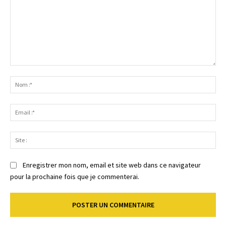
Commenter
:
No
:*
Ema
:*
Sit
:
Enregistrer mon nom, email et site web dans ce navigateur
pour la prochaine fois que je commenterai.