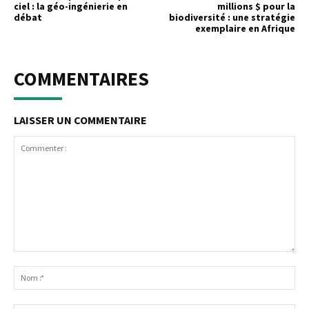
ciel : la géo-ingénierie en
millions $ pour la
débat
biodiversité : une stratégie
exemplaire en Afrique
COMMENTAIRES
LAISSER UN COMMENTAIRE
Commenter
:
No
:*