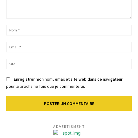
Commenter
:
No
:*
Ema
:*
Sit
:
Enregistrer mon nom, email et site web dans ce navigateur
pour la prochaine fois que je commenterai.
ADVERTISMENT