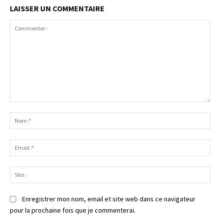
LAISSER UN COMMENTAIRE
Commenter
:
No
:*
Ema
:*
Sit
:
Enregistrer mon nom, email et site web dans ce navigateur
pour la prochaine fois que je commenterai.