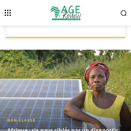
NON CLASSÉ
NON CLASSÉ
RÉGION
THÉMATIQUES
ACCUEIL
NON CLASSÉ
NON CLASSÉ
Afrique : six pays ciblés par un diagnostic