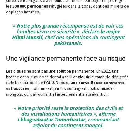
surélevé les digues d’au moins 1,5 mètre. Leur objectif : protéger
les
300 000 personnes
réfugiées dans la zone, dont des milliers de
déplacés internes.
« Notre plus grande récompense est de voir ces
familles vivre en sécurité », déclare
le major
Hilmi Munsif
, chef des opérations du contingent
pakistanais.
Une vigilance permanente face au risque
Les digues ne sont pas une solution permanente. En 2022, une
brèche dans le mur occidental a failli engloutir le camp de déplacés
et le bureau local de l’ONU. Depuis,
une surveillance constante
est assurée
, notamment par les contingents pakistanais et
mongols, qui patrouillent et interviennent en prévention.
« Notre priorité reste la protection des civils et
des installations humanitaires », affirme
Lkhagvabaatar Tumurbaatar
, commandant
adjoint du contingent mongol.