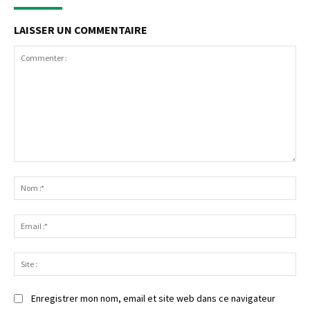
LAISSER UN COMMENTAIRE
Commenter
:
No
:*
Ema
:*
Sit
:
Enregistrer mon nom, email et site web dans ce navigateur