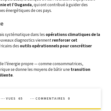
anie et l’Ouganda
, qui ont contribué à guider des
ues énergétiques de ces pays.
ue
is systématique dans les
opérations climatiques de la
nouveaux diagnostics viennent
renforcer cet
ricains des
outils opérationnels pour concrétiser
r de l’énergie propre — comme consommatrices,
frique se donne les moyens de bâtir une
transition
iliente
.
VUES
65
COMMENTAIRES
0