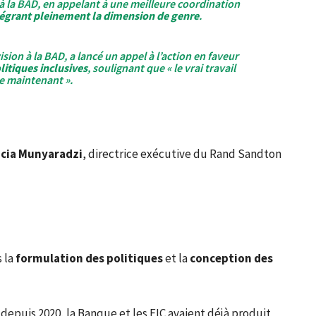
 à la BAD, en appelant à une meilleure coordination
égrant pleinement la dimension de genre
.
vision à la BAD, a lancé un appel à l’action en faveur
itiques inclusives
, soulignant que « le vrai travail
 maintenant ».
cia Munyaradzi
, directrice exécutive du Rand Sandton
 la
formulation des politiques
et la
conception des
: depuis 2020, la Banque et les FIC avaient déjà produit