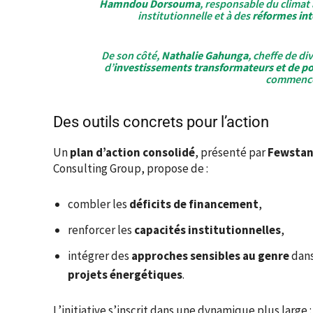
Hamndou Dorsouma
, responsable du climat
institutionnelle et à des
réformes int
De son côté,
Nathalie Gahunga
, cheffe de di
d’
investissements transformateurs et de pol
commence
Des outils concrets pour l’action
Un
plan d’action consolidé
, présenté par
Fewstan
Consulting Group, propose de :
combler les
déficits de financement
,
renforcer les
capacités institutionnelles
,
intégrer des
approches sensibles au genre
dans
projets énergétiques
.
L’initiative s’inscrit dans une dynamique plus large 