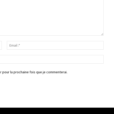
Nom
Email
:*
:*
Site
:
r pour la prochaine fois que je commenterai.