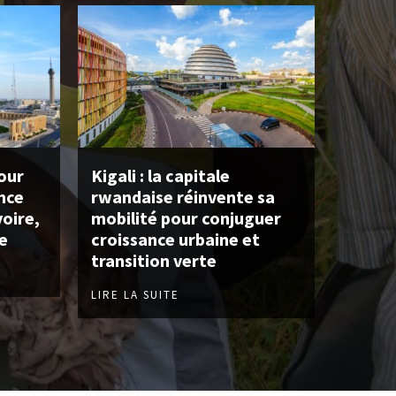
pour
Kigali : la capitale
nce
rwandaise réinvente sa
voire,
mobilité pour conjuguer
e
croissance urbaine et
transition verte
LIRE LA SUITE