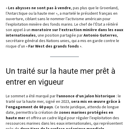
«
Les abysses ne sont pas à vendre
, pas plus que le Groenland,
l’Antarctique ou la haute mer », a martelé le président français en
ouverture, ciblant sans le nommer l’activisme américain pour
l’exploitation minière des fonds marins. Le chef de l’État a réitéré
son appel à un
moratoire sur l’extraction minière dans les eaux
internationales
, une position partagée par
Antonio Guterres
,
secrétaire général des Nations unies, qui a mis en garde contre le
risque d’un «
Far West des grands fonds
».
Un traité sur la haute mer prêt à
entrer en vigueur
Le sommet a été marqué par
l’annonce d’un jalon historique
: le
traité sur la haute mer, signé en 2023,
sera mis en œuvre grâce à
l’engagement de 60 pays
. Ce texte juridique, attendu de longue
date, permettra la création de
zones marines protégées en
haute mer
et offrira un cadre légal pour réguler l’exploitation des
ressources marines dans les eaux internationales, qui représentent
près de
deux tiers de la surface océanique mondiale
.