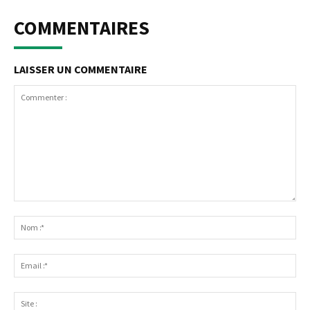
COMMENTAIRES
LAISSER UN COMMENTAIRE
Commenter
:
No
:*
Ema
:*
Sit