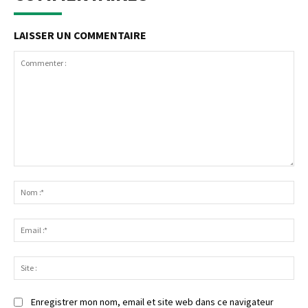
LAISSER UN COMMENTAIRE
Commenter
:
No
:*
Ema
:*
Sit
:
Enregistrer mon nom, email et site web dans ce navigateur