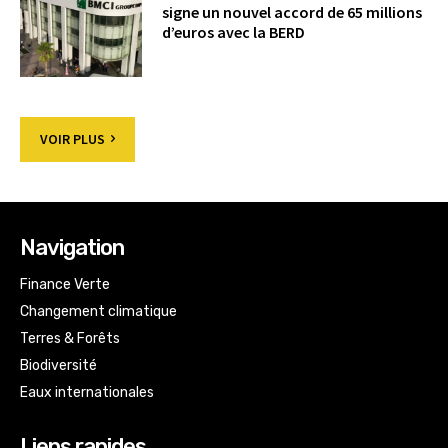
signe un nouvel accord de 65 millions
d’euros avec la BERD
VOIR PLUS
Navigation
Finance Verte
Changement climatique
Terres & Forêts
Biodiversité
Eaux internationales
Liens rapides