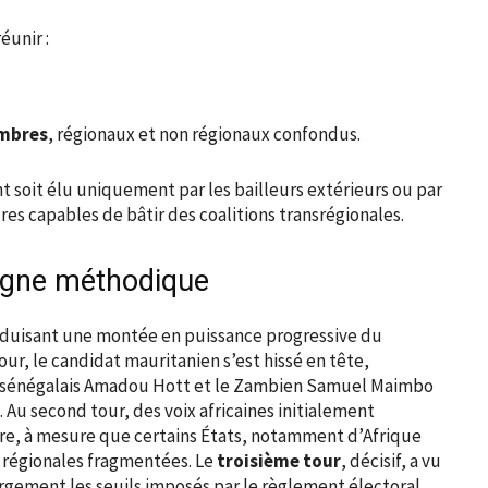
éunir :
embres
, régionaux et non régionaux confondus.
t soit élu uniquement par les bailleurs extérieurs ou par
ures capables de bâtir des coalitions transrégionales.
agne méthodique
aduisant une montée en puissance progressive du
ur, le candidat mauritanien s’est hissé en tête,
re sénégalais Amadou Hott et le Zambien Samuel Maimbo
. Au second tour, des voix africaines initialement
ure, à mesure que certains États, notamment d’Afrique
s régionales fragmentées. Le
troisième tour
, décisif, a vu
argement les seuils imposés par le règlement électoral,