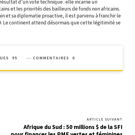
résultat d’un vote technique : elle incarne un
cains et les priorités des bailleurs de fonds non africains.
in et sa diplomatie proactive, il est parvenu à franchir le
D. Le continent attend désormais que cette légitimité se
UES
95
COMMENTAIRES
0
ARTICLE SUIVANT
Afrique du Sud : 50 millions $ de la SFI
pour financer les PME vertes et féminines