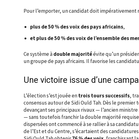
Pour l’emporter, un candidat doit impérativement r
plus de 50 % des voix des pays africains
,
et plus de 50 % des voix de l’ensemble des m
Ce système à
double majorité
évite qu’un présiden
un groupe de pays africains. Il favorise les candidat
Une victoire issue d’une camp
L’élection s’est jouée en
trois tours successifs
, tr
consensus autour de Sidi Ould Tah. Dès le premier to
devançant ses principaux rivaux — l’ancien minist
— sans toutefois franchir la double majorité requise
dispersées ont commencé à se rallier à sa candidat
de l’Est et du Centre, s’écartaient des candidature
Sidi Ould Tah obtenir
76 % des voix
, franchissant l