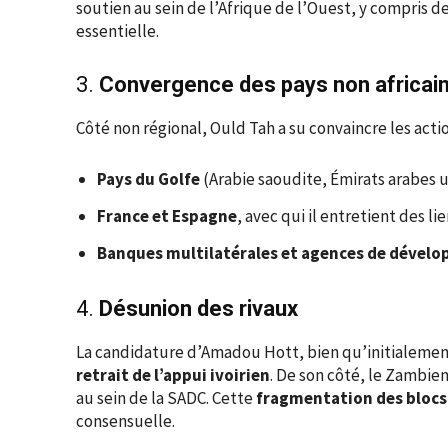
soutien au sein de l’Afrique de l’Ouest, y compris d
essentielle.
3.
Convergence des pays non africai
Côté non régional, Ould Tah a su convaincre les actio
Pays du Golfe
(Arabie saoudite, Émirats arabes u
France et Espagne
, avec qui il entretient des li
Banques multilatérales et agences de dével
4.
Désunion des rivaux
La candidature d’Amadou Hott, bien qu’initialement
retrait de l’appui ivoirien
. De son côté, le Zambie
au sein de la SADC. Cette
fragmentation des blocs
consensuelle.