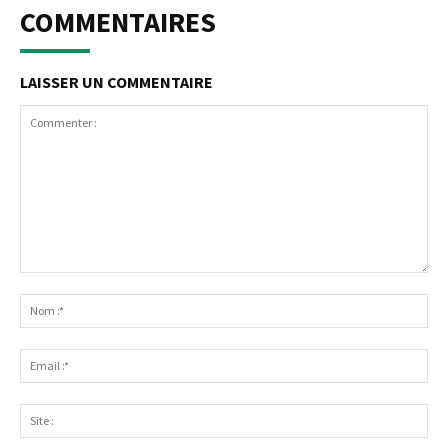
COMMENTAIRES
LAISSER UN COMMENTAIRE
Commenter
:
No
:*
Ema
:*
Sit
: