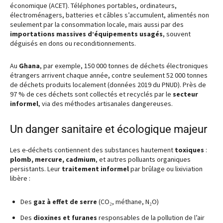
économique (ACET). Téléphones portables, ordinateurs,
électroménagers, batteries et câbles s’accumulent, alimentés non
seulement par la consommation locale, mais aussi par des
importations massives d’équipements usagés
, souvent
déguisés en dons ou reconditionnements.
Au
Ghana
, par exemple, 150 000 tonnes de déchets électroniques
étrangers arrivent chaque année, contre seulement 52 000 tonnes
de déchets produits localement (données 2019 du PNUD). Près de
97 % de ces déchets sont collectés et recyclés par le
secteur
informel
, via des méthodes artisanales dangereuses.
Un danger sanitaire et écologique majeur
Les e-déchets contiennent des substances hautement
toxiques
:
plomb, mercure, cadmium
, et autres polluants organiques
persistants. Leur
traitement informel
par brûlage ou lixiviation
libère :
Des
gaz à effet de serre
(CO₂, méthane, N₂O)
Des
dioxines et furanes
responsables de la pollution de l’air