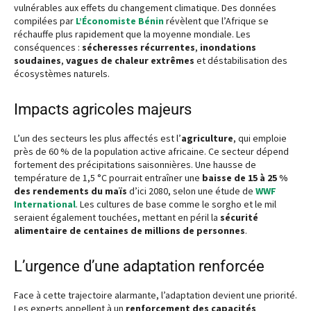
vulnérables aux effets du changement climatique. Des données
compilées par
L’Économiste Bénin
révèlent que l’Afrique se
réchauffe plus rapidement que la moyenne mondiale. Les
conséquences :
sécheresses récurrentes
,
inondations
soudaines
,
vagues de chaleur extrêmes
et déstabilisation des
écosystèmes naturels.
Impacts agricoles majeurs
L’un des secteurs les plus affectés est l’
agriculture
, qui emploie
près de 60 % de la population active africaine. Ce secteur dépend
fortement des précipitations saisonnières. Une hausse de
température de 1,5 °C pourrait entraîner une
baisse de 15 à 25 %
des rendements du maïs
d’ici 2080, selon une étude de
WWF
International
. Les cultures de base comme le sorgho et le mil
seraient également touchées, mettant en péril la
sécurité
alimentaire de centaines de millions de personnes
.
L’urgence d’une adaptation renforcée
Face à cette trajectoire alarmante, l’adaptation devient une priorité.
Les experts appellent à un
renforcement des capacités