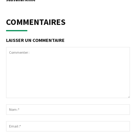
COMMENTAIRES
LAISSER UN COMMENTAIRE
Commenter
:
No
:*
Ema
:*