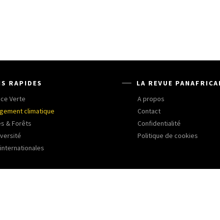
NS RAPIDES
LA REVUE PANAFRICA
nce Verte
A propos
gement climatique
Contact
es & Forêts
Confidentialité
iversité
Politique de cookies
internationales