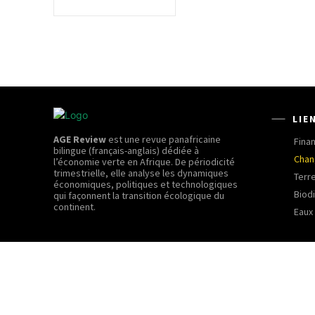
LIE
AGE Review
est une revue panafricaine
Fina
bilingue (français-anglais) dédiée à
Chan
l’économie verte en Afrique. De périodicité
trimestrielle, elle analyse les dynamiques
Terr
économiques, politiques et technologiques
Biod
qui façonnent la transition écologique du
continent.
Eaux 