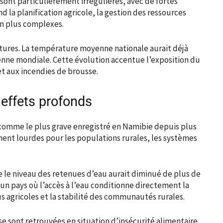
 sont particulièrement irrégulières, avec de fortes
nd la planification agricole, la gestion des ressources
en plus complexes.
atures. La température moyenne nationale aurait déjà
yenne mondiale. Cette évolution accentue l’exposition du
et aux incendies de brousse.
effets profonds
 comme le plus grave enregistré en Namibie depuis plus
ment lourdes pour les populations rurales, les systèmes
e le niveau des retenues d’eau aurait diminué de plus de
d’un pays où l’accès à l’eau conditionne directement la
s agricoles et la stabilité des communautés rurales.
se sont retrouvées en situation d’insécurité alimentaire.