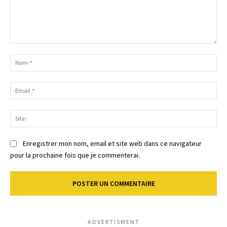
Commenter
:
No
:*
Ema
:*
Sit
:
Enregistrer mon nom, email et site web dans ce navigateur
pour la prochaine fois que je commenterai.
ADVERTISMENT