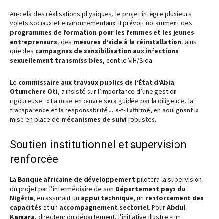
Au-delà des réalisations physiques, le projet intègre plusieurs
volets sociaux et environnementaux. Il prévoit notamment des
programmes de formation pour les femmes et les jeunes
entrepreneurs
, des
mesures d’aide à la réinstallation
, ainsi
que des
campagnes de sensibilisation aux infections
sexuellement transmissibles
, dont le VIH/Sida.
Le
commissaire aux travaux publics de l’État d’Abia
,
Otumchere Oti
, a insisté sur l’importance d’une gestion
rigoureuse : « La mise en œuvre sera guidée par la diligence, la
transparence et la responsabilité », a-t-il affirmé, en soulignant la
mise en place de
mécanismes de suivi
robustes.
Soutien institutionnel et supervision
renforcée
La
Banque africaine de développement
pilotera la supervision
du projet par l’intermédiaire de son
Département pays du
Nigéria
, en assurant un
appui technique
, un
renforcement des
capacités
et un
accompagnement sectoriel
. Pour
Abdul
Kamara
, directeur du département, l’initiative illustre « un