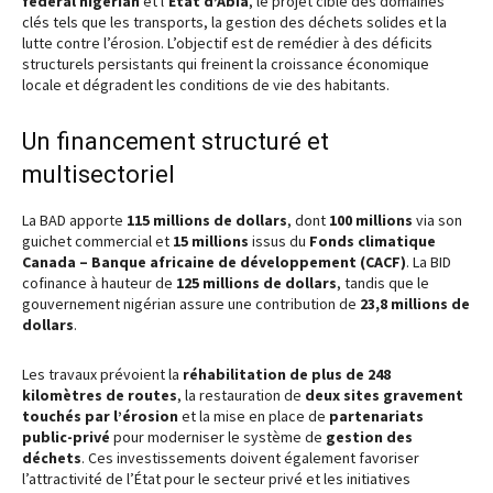
fédéral nigérian
et l’
État d’Abia
, le projet cible des domaines
clés tels que les transports, la gestion des déchets solides et la
lutte contre l’érosion. L’objectif est de remédier à des déficits
structurels persistants qui freinent la croissance économique
locale et dégradent les conditions de vie des habitants.
Un financement structuré et
multisectoriel
La BAD apporte
115 millions de dollars
, dont
100 millions
via son
guichet commercial et
15 millions
issus du
Fonds climatique
Canada – Banque africaine de développement (CACF)
. La BID
cofinance à hauteur de
125 millions de dollars
, tandis que le
gouvernement nigérian assure une contribution de
23,8 millions de
dollars
.
Les travaux prévoient la
réhabilitation de plus de 248
kilomètres de routes
, la restauration de
deux sites gravement
touchés par l’érosion
et la mise en place de
partenariats
public-privé
pour moderniser le système de
gestion des
déchets
. Ces investissements doivent également favoriser
l’attractivité de l’État pour le secteur privé et les initiatives