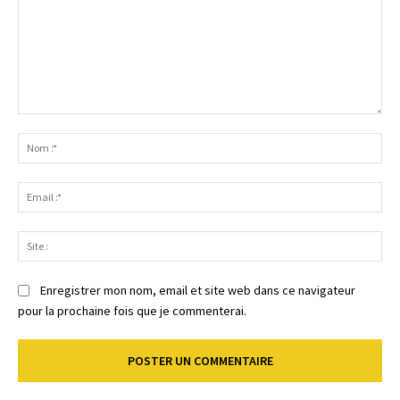
Commenter
:
No
:*
Ema
:*
Sit
:
Enregistrer mon nom, email et site web dans ce navigateur
pour la prochaine fois que je commenterai.