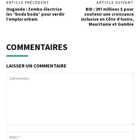
ARTICLE PRÉCÉDENT
ARTICLE SUIVANT
Ouganda : Zembo électrise
BID : 297 millions $ pour
les “boda boda” pour verdir
soutenir une croissance
l’emploi urbain
inclusive en Côte d’Ivoire,
Mauritanie et Gambie
COMMENTAIRES
LAISSER UN COMMENTAIRE
Commenter
:
No