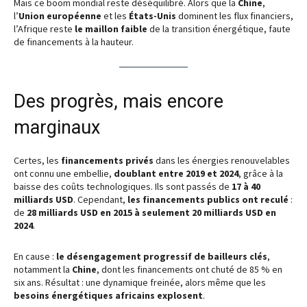
Mais ce boom mondial reste déséquilibré. Alors que la
Chine
,
l’
Union européenne
et les
États-Unis
dominent les flux financiers,
l’Afrique reste
le maillon faible
de la transition énergétique, faute
de financements à la hauteur.
Des progrès, mais encore
marginaux
Certes, les
financements privés
dans les énergies renouvelables
ont connu une embellie,
doublant entre 2019 et 2024
, grâce à la
baisse des coûts technologiques. Ils sont passés de
17 à 40
milliards USD
. Cependant,
les financements publics ont reculé
:
de
28 milliards USD en 2015 à seulement 20 milliards USD en
2024
.
En cause :
le désengagement progressif de bailleurs clés
,
notamment la
Chine
, dont les financements ont chuté de 85 % en
six ans. Résultat : une dynamique freinée, alors même que les
besoins énergétiques africains explosent
.