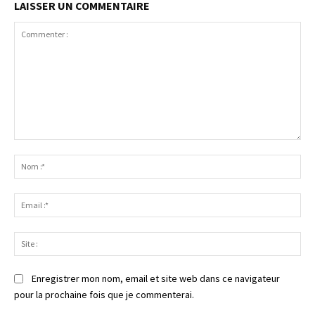
LAISSER UN COMMENTAIRE
Commenter
:
No
:*
Ema
:*
Sit
:
Enregistrer mon nom, email et site web dans ce navigateur
pour la prochaine fois que je commenterai.