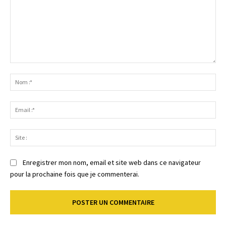
Commenter
:
No
:*
Ema
:*
Sit
:
Enregistrer mon nom, email et site web dans ce navigateur
pour la prochaine fois que je commenterai.