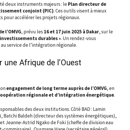
é deux instruments majeurs : le
Plan directeur de
tissement conjoint (PIC)
. Ces outils visent à mieux
s pour accélérer les projets régionaux.
de l’OMVG
, prévu les
16 et 17 juin 2025 à Dakar
, sur le
s investissements durables »
. Un rendez-vous
 au service de l’intégration régionale.
 une Afrique de l’Ouest
son
engagement de long terme auprès de l’OMVG
, en
coopération régionale et d’intégration énergétique
.
sponsables des deux institutions. Côté BAD : Lamin
t), Batchi Baldeh (directeur des systèmes énergétiques),
t Jeanne-Astrid Ngako de Foki (cheffe de division eau
t-commissaire), Ousmane Hane (secrétaire général),