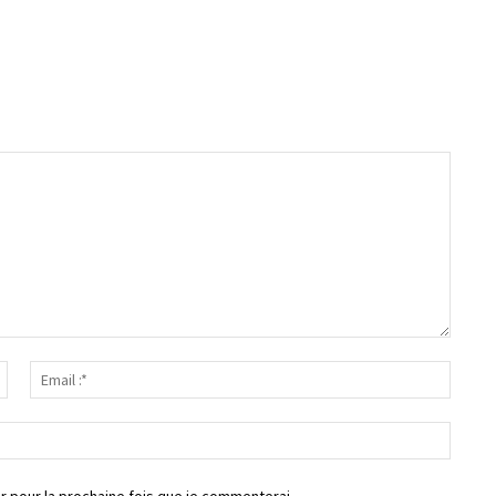
Nom
Email
:*
:*
Site
:
r pour la prochaine fois que je commenterai.